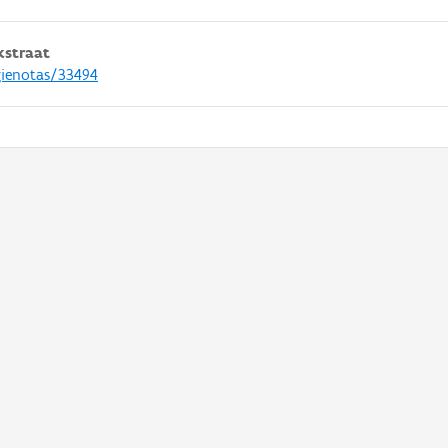
kstraat
gienotas/33494