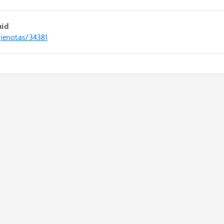
uid
gienotas/34381