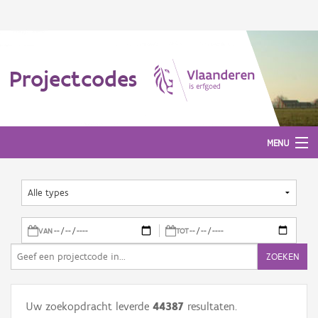
Projectcodes
MENU
Aanmelden
VAN
TOT
ZOEKEN
Uw zoekopdracht leverde
44387
resultaten.