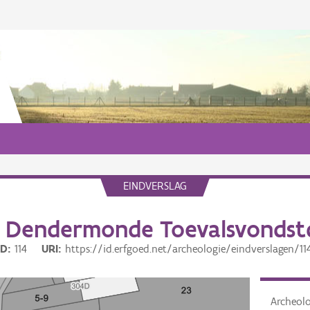
EINDVERSLAG
 Dendermonde Toevalsvondstd
ID
114
URI
https://id.erfgoed.net/archeologie/eindverslagen/11
Archeol