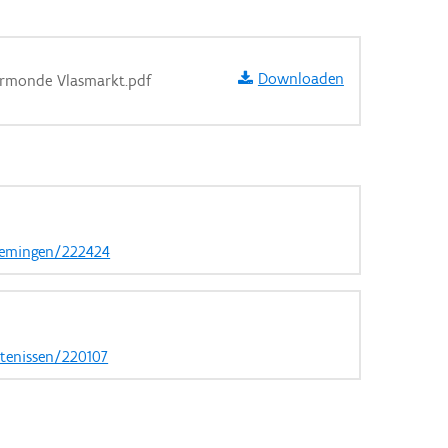
Downloaden
rmonde Vlasmarkt.pdf
aarden
nemingen/222424
rtenissen/220107