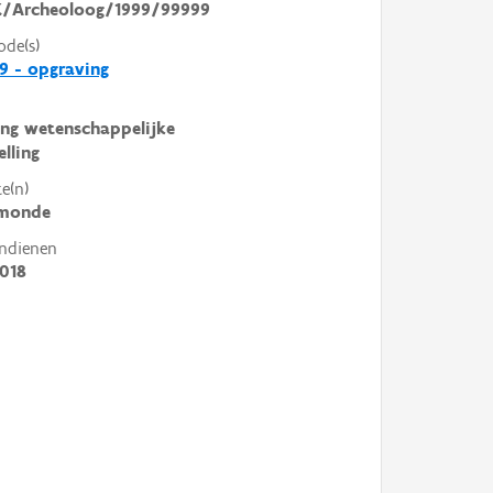
/Archeoloog/1999/99999
ode(s)
9 - opgraving
ng wetenschappelijke
elling
e(n)
monde
ndienen
018