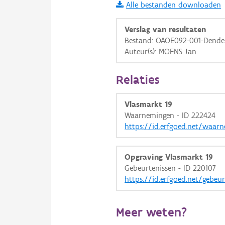
Basis Lagen
Alle bestanden downloaden
OSM-Basiskaart
Verslag van resultaten
Bestand: OAOE092-001-Dende
Ortho
Auteur(s): MOENS Jan
GRB-Basiskaart
GRB-Basiskaart in grijsw
Relaties
Vlasmarkt 19
Waarnemingen - ID 222424
https://id.erfgoed.net/waar
Opgraving Vlasmarkt 19
Gebeurtenissen - ID 220107
https://id.erfgoed.net/gebeu
Meer weten?