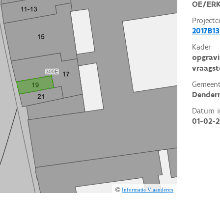
OE/ERK
Projectc
2017B13
Kader
opgravi
vraagst
Gemeent
Dender
Datum i
01-02-2
Informatie Vlaanderen