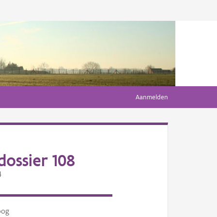
Aanmelden
ossier 108
4
oog