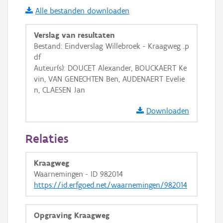
Alle bestanden downloaden
Basis Lagen
OSM-Basiskaart
Verslag van resultaten
Bestand: Eindverslag Willebroek - Kraagweg .p
Ortho
df
GRB-Basiskaart
Auteur(s): DOUCET Alexander, BOUCKAERT Ke
vin, VAN GENECHTEN Ben, AUDENAERT Evelie
GRB-Basiskaart in grijswaarden
n, CLAESEN Jan
Downloaden
Relaties
Kraagweg
Waarnemingen - ID 982014
https://id.erfgoed.net/waarnemingen/982014
Opgraving Kraagweg