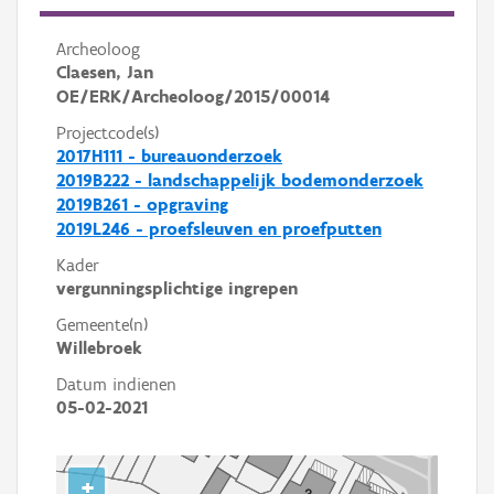
Archeoloog
Claesen, Jan
OE/ERK/Archeoloog/2015/00014
Projectcode(s)
2017H111 - bureauonderzoek
2019B222 - landschappelijk bodemonderzoek
2019B261 - opgraving
2019L246 - proefsleuven en proefputten
Kader
vergunningsplichtige ingrepen
Gemeente(n)
Willebroek
Datum indienen
05-02-2021
+