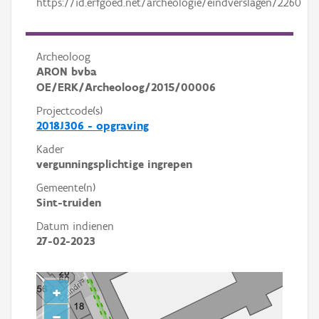
https://id.erfgoed.net/archeologie/eindverslagen/2260
Archeoloog
ARON bvba
OE/ERK/Archeoloog/2015/00006
Projectcode(s)
2018J306 - opgraving
Kader
vergunningsplichtige ingrepen
Gemeente(n)
Sint-truiden
Datum indienen
27-02-2023
+
−