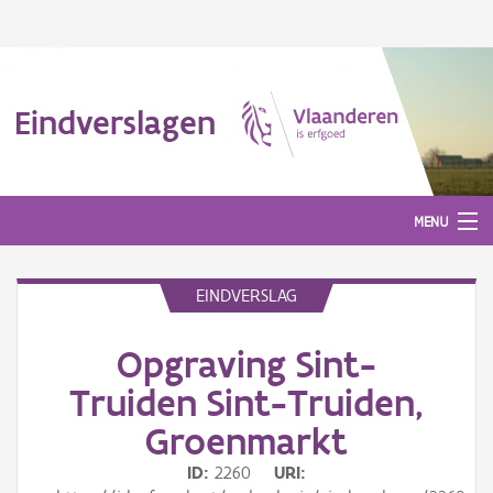
Eindverslagen
MENU
EINDVERSLAG
Gepubliceerde eindverslagen
Opgraving Sint-
Aanmelden
Truiden Sint-Truiden,
Groenmarkt
ID
2260
URI