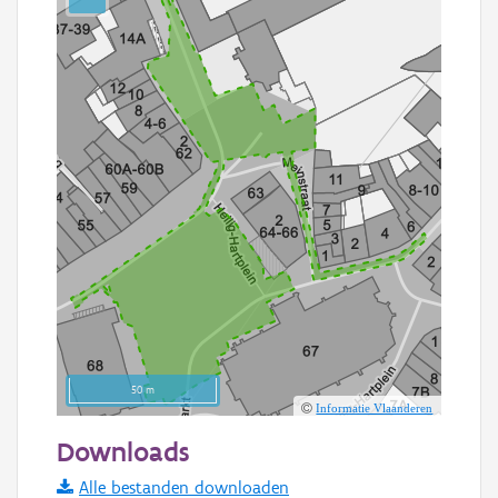
50 m
Informatie Vlaanderen
Downloads
Alle bestanden downloaden
Basis Lagen