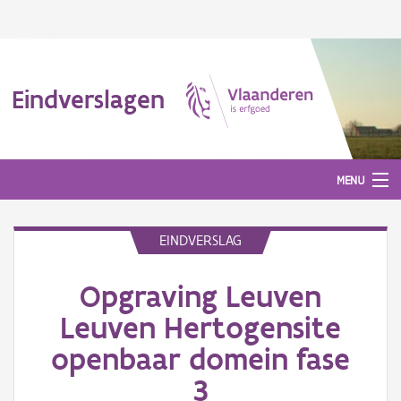
Eindverslagen
MENU
EINDVERSLAG
Gepubliceerde eindverslagen
Opgraving Leuven
Aanmelden
Leuven Hertogensite
openbaar domein fase
3