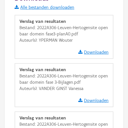
Alle bestanden downloaden
Basis Lagen
OSM-Basiskaart
Verslag van resultaten
Bestand: 2022A306-Leuven-Hertogensite open
Ortho
baar domein fase3-planA0.pdf
GRB-Basiskaart
Auteur(s): YPERMAN Wouter
GRB-Basiskaart in grijswaarden
Downloaden
Verslag van resultaten
Bestand: 2022A306-Leuven-Hertogensite open
baar domein fase 3-Bijlagen.pdf
Auteur(s): VANDER GINST Vanessa
Downloaden
Verslag van resultaten
Bestand: 2022A306-Leuven-Hertogensite open