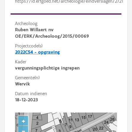
https://id.erfgoed.net/archeologie/eindverslagen/2721
Archeoloog
Ruben Willaert nv
OE/ERK/Archeoloog/2015/00069
Projectcode(s)
2022C54 - opgraving
Kader
vergunningsplichtige ingrepen
Gemeente(n)
Wervik
Datum indienen
18-12-2023
+
−