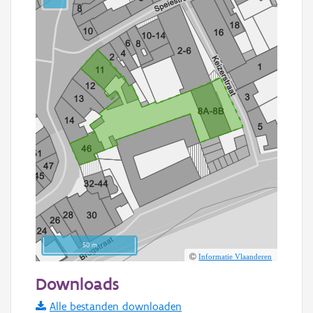
50 m
Informatie Vlaanderen
Downloads
Alle bestanden downloaden
Basis Lagen