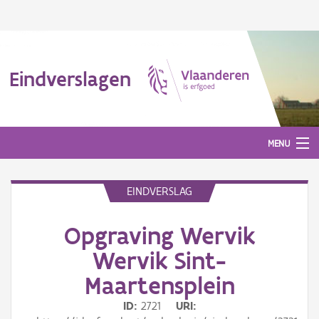
Eindverslagen
MENU
EINDVERSLAG
Gepubliceerde eindverslagen
Opgraving Wervik
Aanmelden
Wervik Sint-
Maartensplein
ID
2721
URI