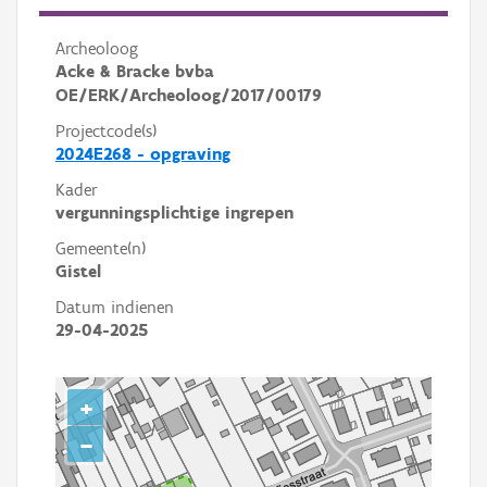
Archeoloog
Acke & Bracke bvba
OE/ERK/Archeoloog/2017/00179
Projectcode(s)
2024E268 - opgraving
Kader
vergunningsplichtige ingrepen
Gemeente(n)
Gistel
Datum indienen
29-04-2025
+
−