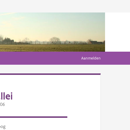
Aanmelden
lei
706
oog