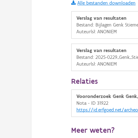
Basis Lagen
Alle bestanden downloaden
OSM-Basiskaart
Verslag van resultaten
Bestand: Bijlagen Genk Stiemer
Ortho
Auteur(s): ANONIEM
GRB-Basiskaart
GRB-Basiskaart in grijsw
Verslag van resultaten
Bestand: 2025-0229_Genk_Stie
Auteur(s): ANONIEM
Relaties
Vooronderzoek Genk Genk, 
Nota - ID 31922
https://id.erfgoed.net/arche
Meer weten?