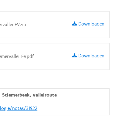
Downloaden
vallei EV.zip
aarden
Downloaden
mervallei_EV.pdf
Stiemerbeek, valleiroute
ologie/notas/31922