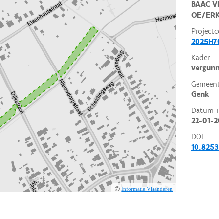
BAAC V
OE/ERK
Projectc
2025H70
Kader
vergunn
Gemeent
Genk
Datum i
22-01-2
DOI
10.825
Informatie Vlaanderen