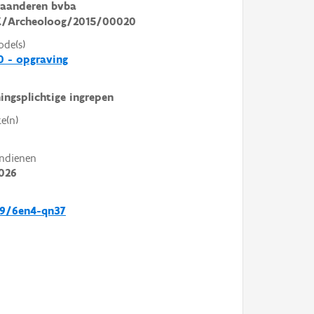
laanderen bvba
/Archeoloog/2015/00020
ode(s)
 - opgraving
ingsplichtige ingrepen
e(n)
ndienen
026
39/6en4-qn37