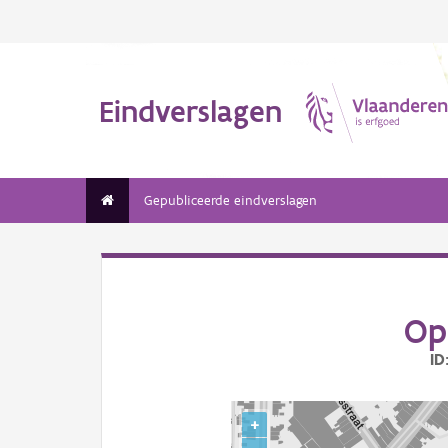
Eindverslagen
Gepubliceerde eindverslagen
Op
ID
+