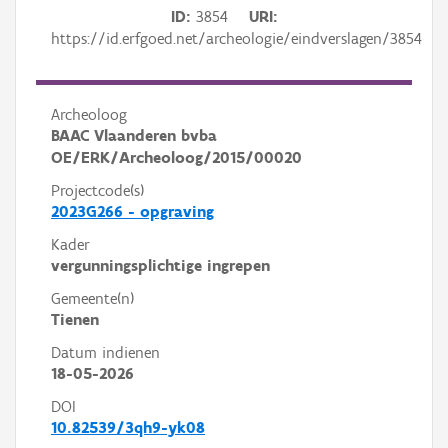
ID
3854
URI
https://id.erfgoed.net/archeologie/eindverslagen/3854
Archeoloog
BAAC Vlaanderen bvba
OE/ERK/Archeoloog/2015/00020
Projectcode(s)
2023G266 - opgraving
Kader
vergunningsplichtige ingrepen
Gemeente(n)
Tienen
Datum indienen
18-05-2026
DOI
10.82539/3qh9-yk08