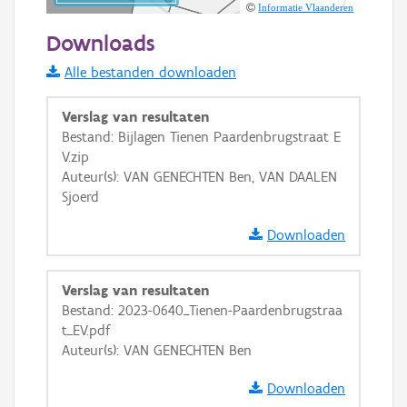
Informatie Vlaanderen
Downloads
Alle bestanden downloaden
Basis Lagen
OSM-Basiskaart
Verslag van resultaten
Bestand: Bijlagen Tienen Paardenbrugstraat E
Ortho
V.zip
GRB-Basiskaart
Auteur(s): VAN GENECHTEN Ben, VAN DAALEN
Sjoerd
GRB-Basiskaart in grijswaarden
Downloaden
Verslag van resultaten
Bestand: 2023-0640_Tienen-Paardenbrugstraa
t_EV.pdf
Auteur(s): VAN GENECHTEN Ben
Downloaden