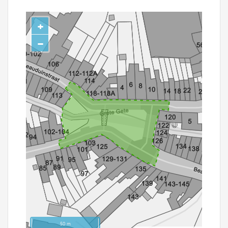
+
−
50 m