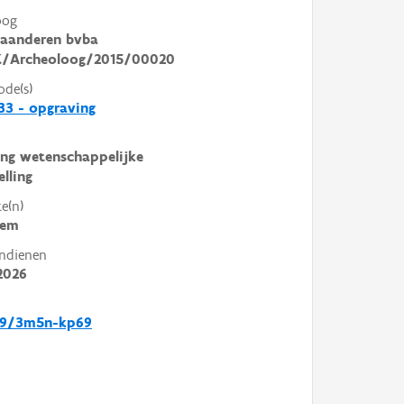
oog
laanderen bvba
/Archeoloog/2015/00020
ode(s)
3 - opgraving
ng wetenschappelijke
elling
e(n)
sem
ndienen
2026
39/3m5n-kp69