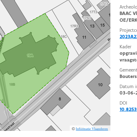
Archeol
BAAC V
OE/ERK
Projectc
2023A23
Kader
opgravi
vraagst
Gemeent
Bouter
Datum i
03-06-
DOI
10.825
Informatie Vlaanderen