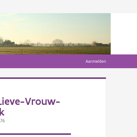
Aanmelden
Lieve-Vrouw-
k
876