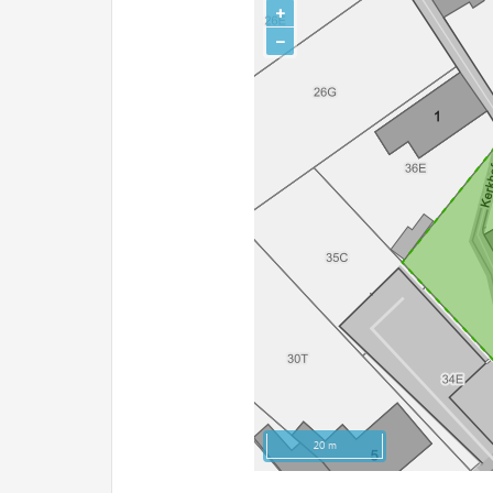
+
−
20 m