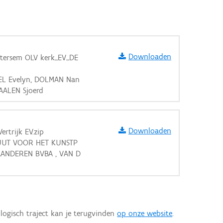
Downloaden
utersem OLV kerk_EV_DE
KEL Evelyn, DOLMAN Nan
aarden
AALEN Sjoerd
Downloaden
ertrijk EV.zip
ITUUT VOOR HET KUNSTP
LAANDEREN BVBA , VAN D
logisch traject kan je terugvinden
op onze website
.