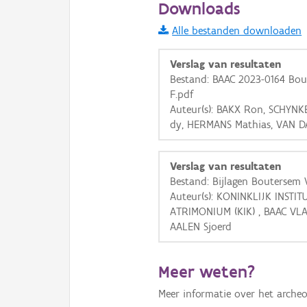
Downloads
Basis Lagen
Alle bestanden downloaden
OSM-Basiskaart
Verslag van resultaten
Bestand: BAAC 2023-0164 Bo
Ortho
F.pdf
GRB-Basiskaart
Auteur(s): BAKX Ron, SCHYN
GRB-Basiskaart in grijsw
dy, HERMANS Mathias, VAN D
Verslag van resultaten
Bestand: Bijlagen Boutersem V
Auteur(s): KONINKLIJK INST
ATRIMONIUM (KIK) , BAAC V
AALEN Sjoerd
Meer weten?
Meer informatie over het archeo