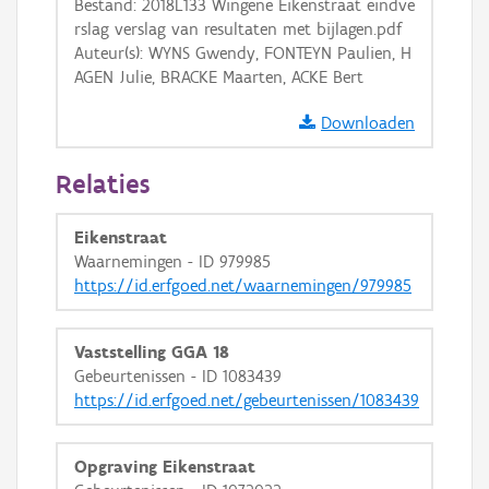
Bestand: 2018L133 Wingene Eikenstraat eindve
Ortho
rslag verslag van resultaten met bijlagen.pdf
GRB-Basiskaart
Auteur(s): WYNS Gwendy, FONTEYN Paulien, H
AGEN Julie, BRACKE Maarten, ACKE Bert
GRB-Basiskaart in grijswaarden
Downloaden
Relaties
Eikenstraat
Waarnemingen - ID 979985
https://id.erfgoed.net/waarnemingen/979985
Vaststelling GGA 18
Gebeurtenissen - ID 1083439
https://id.erfgoed.net/gebeurtenissen/1083439
Opgraving Eikenstraat