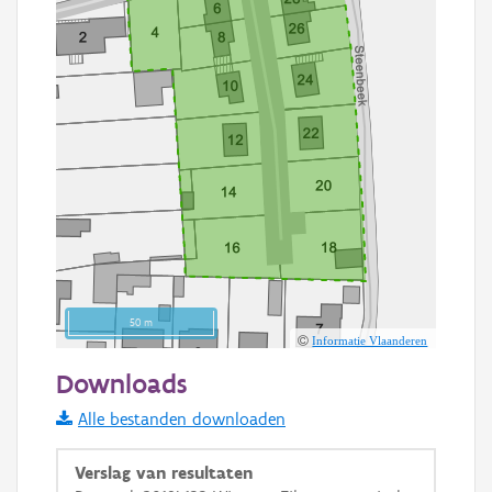
50 m
Informatie Vlaanderen
Downloads
Alle bestanden downloaden
Basis Lagen
OSM-Basiskaart
Verslag van resultaten