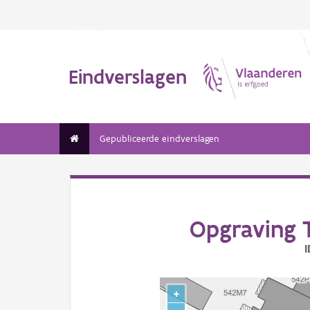
Eindverslagen
Gepubliceerde eindverslagen
Opgraving 
I
+