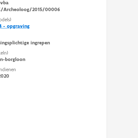
vba
/Archeoloog/2015/00006
ode(s)
 - opgraving
ingsplichtige ingrepen
e(n)
en-borgloon
ndienen
2020