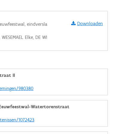
Downloaden
euwfeestwal, eindversla
, WESEMAEL Elke, DE WI
aarden
raat II
rnemingen/980380
 Eeuwfeestwal-Watertorenstraat
rtenissen/1072423