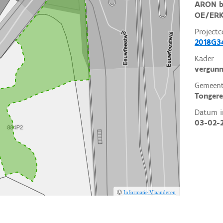
ARON b
OE/ERK
Projectc
2018G34
Kader
vergunn
Gemeent
Tonger
Datum i
03-02-
Informatie Vlaanderen