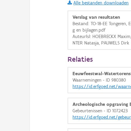
Basis Lagen
Alle bestanden downloaden
OSM-Basiskaart
Verslag van resultaten
Bestand: TO-18-EE Tongeren, E
Ortho
g en bijlagen.pdf
GRB-Basiskaart
Auteur(s): HOEBRECKX Maxim
GRB-Basiskaart in grijsw
NTER Natasja, PAUWELS Dirk
Relaties
Eeuwfeestwal-Watertorenst
Waarnemingen - ID 980380
https://id.erfgoed.net/waa
Archeologische opgraving
Gebeurtenissen - ID 1072423
https://id.erfgoed.net/gebeu