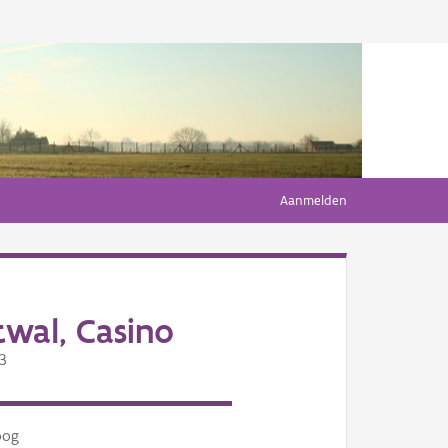
Aanmelden
wal, Casino
43
oog