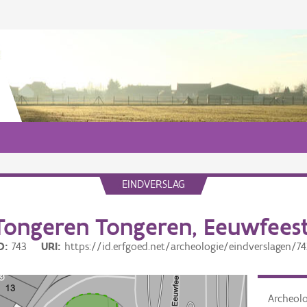
EINDVERSLAG
Tongeren Tongeren, Eeuwfeest
D
743
URI
https://id.erfgoed.net/archeologie/eindverslagen/7
Archeol