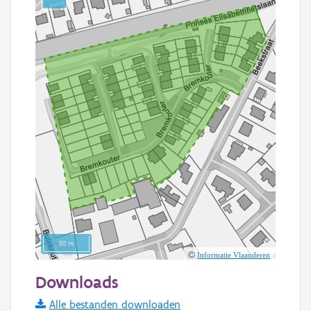
50 m
Informatie Vlaanderen
Downloads
Alle bestanden downloaden
Basis Lagen