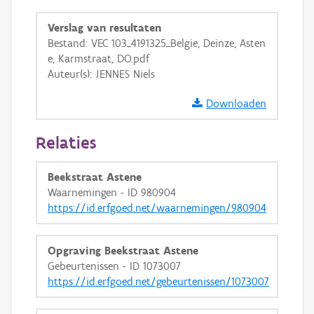
OSM-Basiskaart
Verslag van resultaten
Bestand: VEC 103_4191325_Belgie, Deinze, Asten
Ortho
e, Karmstraat, DO.pdf
GRB-Basiskaart
Auteur(s): JENNES Niels
GRB-Basiskaart in grijswaarden
Downloaden
Relaties
Beekstraat Astene
Waarnemingen - ID 980904
https://id.erfgoed.net/waarnemingen/980904
Opgraving Beekstraat Astene
Gebeurtenissen - ID 1073007
https://id.erfgoed.net/gebeurtenissen/1073007