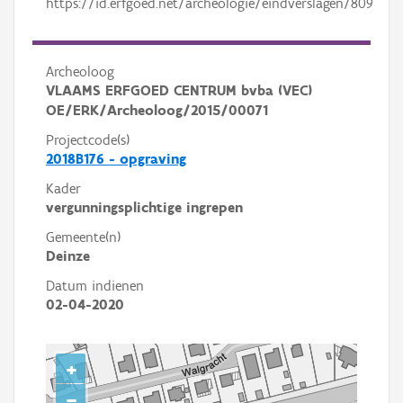
https://id.erfgoed.net/archeologie/eindverslagen/809
Archeoloog
VLAAMS ERFGOED CENTRUM bvba (VEC)
OE/ERK/Archeoloog/2015/00071
Projectcode(s)
2018B176 - opgraving
Kader
vergunningsplichtige ingrepen
Gemeente(n)
Deinze
Datum indienen
02-04-2020
+
−