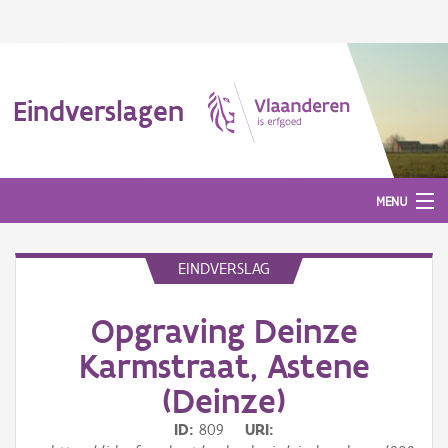
Eindverslagen
MENU
EINDVERSLAG
Gepubliceerde eindverslagen
Opgraving Deinze
Aanmelden
Karmstraat, Astene
(Deinze)
ID
809
URI