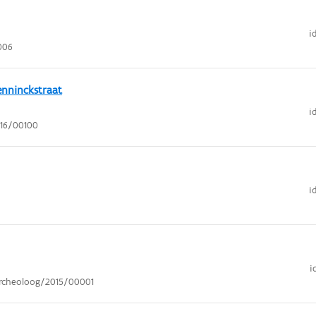
i
006
nninckstraat
i
016/00100
i
i
rcheoloog/2015/00001