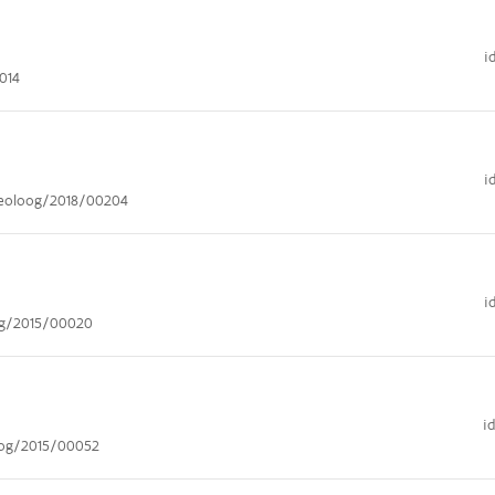
i
014
i
heoloog/2018/00204
i
og/2015/00020
i
oog/2015/00052