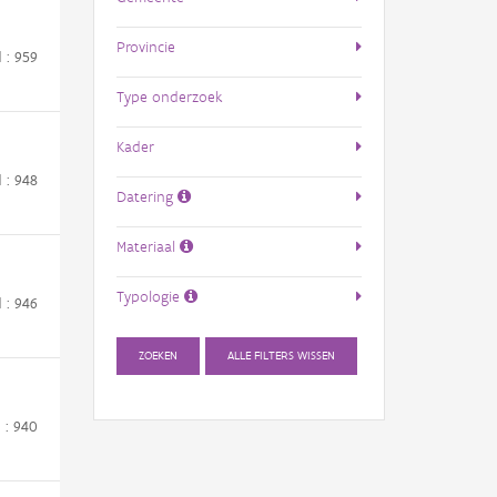
Provincie
d : 959
Type onderzoek
Kader
d : 948
Datering
Materiaal
Typologie
d : 946
ZOEKEN
ALLE FILTERS WISSEN
d : 940