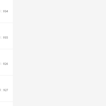
d : 934
d : 935
d : 926
d : 927