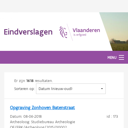
Eindverslagen
MENU
Er zijn
1618
resultaten.
Gepubliceerde eindverslagen
Sorteren op:
Aanmelden
Opgraving Zonhoven Batenstraat
Datum:
08-06-2018
id : 173
Archeoloog: Studiebureau Archeologie
OE/ERK/Archeoloog/2015/00002