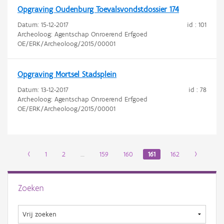
Opgraving Oudenburg Toevalsvondstdossier 174
Datum:
15-12-2017
id : 101
Archeoloog: Agentschap Onroerend Erfgoed
OE/ERK/Archeoloog/2015/00001
Opgraving Mortsel Stadsplein
Datum:
13-12-2017
id : 78
Archeoloog: Agentschap Onroerend Erfgoed
OE/ERK/Archeoloog/2015/00001
‹
1
2
…
159
160
161
162
›
Zoeken