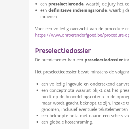
een
preselectieronde
, waarbij de jury het 
een
definitieve indieningsronde
, waarbij d
indienen
Voor een volledig overzicht van de procedure e
https://www.onroerenderfgoed.be/procedure-o
Preselectiedossier
De premienemer kan een
preselectiedossier
ind
Het preselectiedossier bevat minstens de volgen
een volledig ingevuld en ondertekend aanvra
een conceptnota waaruit blijkt dat het pre
biedt op de beoordelingscriteria in de opro
maar wordt geacht beknopt te zijn. Inzake
genomen, inclusief eventuele tekstelementen 
een beknopte nota met daarin een schets va
een globale kostenraming.