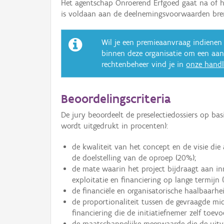
Het agentschap Onroerend Erfgoed gaat na of he
is voldaan aan de deelnemingsvoorwaarden bre
Wil je een premieaanvraag indienen 
binnen deze organisatie om een aan
rechtenbeheer vind je in
onze handl
Beoordelingscriteria
De jury beoordeelt de preselectiedossiers op bas
wordt uitgedrukt in procenten):
de kwaliteit van het concept en de visie die
de doelstelling van de oproep (20%);
de mate waarin het project bijdraagt aan in
exploitatie en financiering op lange termijn 
de financiële en organisatorische haalbaarhei
de proportionaliteit tussen de gevraagde m
financiering die de initiatiefnemer zelf toevo
de maatschappelijke meerwaarde die de uitvo