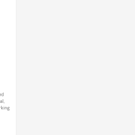
rd
al,
rking