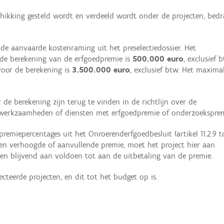
hikking gesteld wordt en verdeeld wordt onder de projecten, bedr
e aanvaarde kostenraming uit het preselectiedossier. Het
e berekening van de erfgoedpremie is
500.000 euro
, exclusief b
or de berekening is
3.500.000 euro
, exclusief btw. Het maxima
e berekening zijn terug te vinden in de richtlijn over de
 werkzaamheden of diensten met erfgoedpremie of onderzoeksprem
remiepercentages uit het Onroerenderfgoedbesluit (artikel 11.2.9 t
en verhoogde of aanvullende premie, moet het project hier aan
 en blijvend aan voldoen tot aan de uitbetaling van de premie.
cteerde projecten, en dit tot het budget op is.