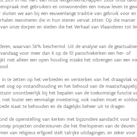
samenspraak met gebruikers en omwonenden een nieuw leven te gev
 sluiten we aan bij een eeuwenlange traditie van gebruik voor en
halen reanimeren die in hun stenen vervat zitten. Op die manier
an onze dorpen en steden die het Verhaal van Vlaanderen tot le
anderen, waarvan 56% beschermd. Uit de analyse van de geactualise
n vandaag voor meer dan 6 op de 10 parochiekerken een her- of
kt niet alleen een open houding inzake het inbrengen van een ni
nood.
u in te zetten op het verbreden en versterken van het draagvlak v
t het oog op instandhouding en het behoud van de maatschappelij
eitszin onontbeerlijk bij het bepalen van de toekomstige functie v
 niet louter een eenmalige investering, ook nadien moet er voldo
oede staat te behouden en de dagelijks beheer uit te dragen.
 rond de openstelling van kerken met bijzondere aandacht voor h
 oproep projecten ondersteunen die het (her)openen van de deuren 
men van religieus erfgoed stelt talrijke uitdagingen, en zeker voor