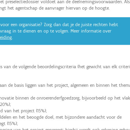
t preselectiedossier voldoet aan de deelnemingsvoorwaarden. Als
ngt het agentschap de aanvrager hiervan op de hoogte.
voor een organisatie? Zorg dan dat je de juiste rechten hebt
vraag in te dienen en op te volgen. Meer informatie over
eiding
.
is van de volgende beoordelingscriteria (het gewicht van elk crite
 aan de basis liggen van het project, algemeen en binnen het them
novatie binnen de onroerenderfgoedzorg, bijvoorbeeld op het vla
(20%);
d van het project (15%);
iddelen en het beoogde doel, met bijzondere aandacht voor de
egt (15%);
ering van het project genereert; hierbij wordt ook rekening geh