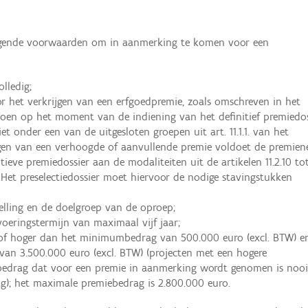
olgende voorwaarden om in aanmerking te komen voor een
olledig;
 het verkrijgen van een erfgoedpremie, zoals omschreven in het
doen op het moment van de indiening van het definitief premiedos
et onder een van de uitgesloten groepen uit art. 11.1.1. van het
ijgen van een verhoogde of aanvullende premie voldoet de premie
eve premiedossier aan de modaliteiten uit de artikelen 11.2.10 to
 Het preselectiedossier moet hiervoor de nodige stavingstukken
telling en de doelgroep van de oproep;
voeringstermijn van maximaal vijf jaar;
 of hoger dan het minimumbedrag van 500.000 euro (excl. BTW) e
van 3.500.000 euro (excl. BTW) (projecten met een hogere
edrag dat voor een premie in aanmerking wordt genomen is nooi
); het maximale premiebedrag is 2.800.000 euro.