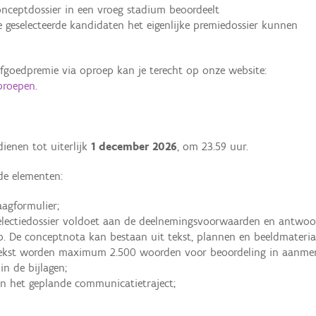
conceptdossier in een vroeg stadium beoordeelt
e geselecteerde kandidaten het eigenlijke premiedossier kunnen
rfgoedpremie via oproep kan je terecht op onze website:
proepen
.
ienen tot uiterlijk
1 december 2026
, om 23.59 uur.
de elementen:
agformulier;
selectiedossier voldoet aan de deelnemingsvoorwaarden en antwoo
ep. De conceptnota kan bestaan uit tekst, plannen en beeldmateria
 tekst worden maximum 2.500 woorden voor beoordeling in aanme
in de bijlagen;
n het geplande communicatietraject;