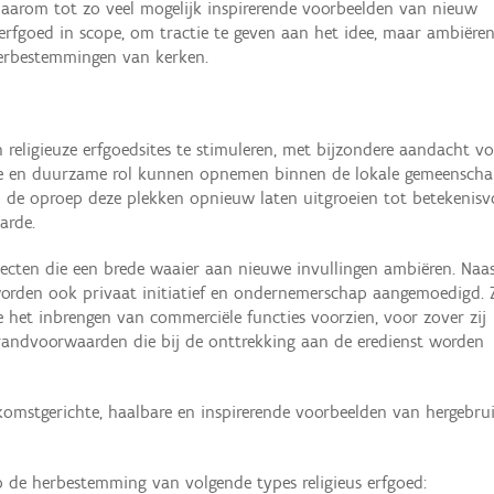
daarom tot zo veel mogelijk inspirerende voorbeelden van nieuw
erfgoed in scope, om tractie te geven aan het idee, maar ambiëre
herbestemmingen van kerken.
religieuze erfgoedsites te stimuleren, met bijzondere aandacht v
ige en duurzame rol kunnen opnemen binnen de lokale gemeenscha
 de oproep deze plekken opnieuw laten uitgroeien tot betekenisvo
arde.
cten die een brede waaier aan nieuwe invullingen ambiëren. Naa
 worden ook privaat initiatief en ondernemerschap aangemoedigd. 
het inbrengen van commerciële functies voorzien, voor zover zij
randvoorwaarden die bij de onttrekking aan de eredienst worden
omstgerichte, haalbare en inspirerende voorbeelden van hergebru
p de herbestemming van volgende types religieus erfgoed: