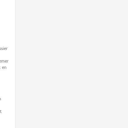
sier
nemer
t en
n
t