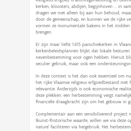
kerken, kloosters, abdijen, begijnhoven … in 
dragen we niet alleen bij aan hun behoud, maar
door de gemeenschap, en kunnen we de rijke ver
vormen ze monumentale bakens in het midden v
brengen.
Er zijn maar liefst 1.615 parochiekerken in Vla
kerkenbeleidsplannen blijkt dat lokale besture
nevenbestemming voor ogen hebben. Hieruit blij
seculier gebruik, maar ook een ondersteunings
In deze context is het dan ook essentieel om n
het rijke Vlaamse religieus erfgoedbestand me
relevantie. Anderzijds is ook economische realit
deze plekken: een herbestemming vergt namelijk
financiële draagkracht zijn om het gebouw in g
Complementair aan een sensibiliserend project
(kunst-)historische waarde, willen we via deze
nature’ faciliteren via hergebruik. Het herbestem