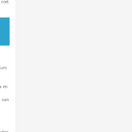
 niet
rium
a en
k van
ouden