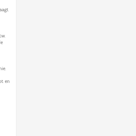
aagt
tw.
le
ie.
ot en