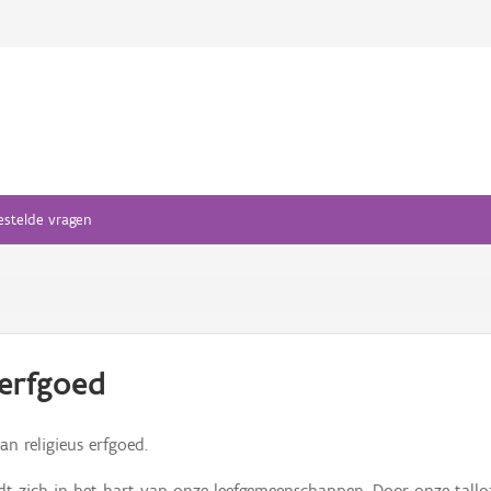
estelde vragen
 erfgoed
n religieus erfgoed.
dt zich in het hart van onze leefgemeenschappen. Door onze tallo