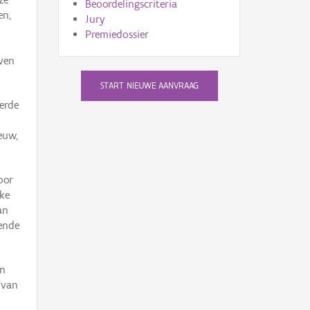
Beoordelingscriteria
en,
Jury
Premiedossier
ven
START NIEUWE AANVRAAG
erde
euw,
oor
ke
an
ende
un
‘van